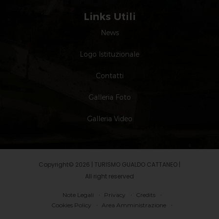
Links Utili
News
Logo Istituzionale
Contatti
Galleria Foto
Galleria Video
Copyright© 2026 | TURISMO GUALDO CATTANEO |
All right reserved
Note Legali
Privacy
Credits
Cookies Policy
Area Amministrazione