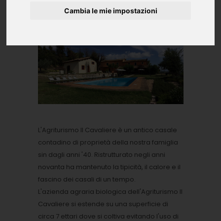
Agriturismi
Cambia le mie impostazioni
L'Agriturismo Il Cavaliere è un antico casale
contadino di proprietà della nostra famiglia
sin dagli anni '40. Ristrutturato negli anni
novanta ha mantenuto la tipicità, il calore e il
fascino dei casali di un tempo.
L'azienda agraria biologica dell'Agriturismo Il
Cavaliere si estende su una superficie di
circa 7 ettari dove si coltiva evitando l'uso di