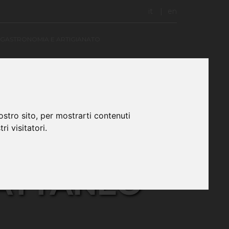
it
en
GASTRONOMIA E ARTIGIANATO
ostro sito, per mostrarti contenuti
ri visitatori.
ICO DEL
ATTANEO