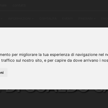
onale
contatti
INFORMAZIONI
OSPITALITÀ
EVENTI
ITINERARI
ENO
mento per migliorare la tua esperienza di navigazione nel n
 traffico sul nostro sito, e per capire da dove arrivano i nost
UTI NEL PORTALE TURIST
oni
 DI GUALDO C