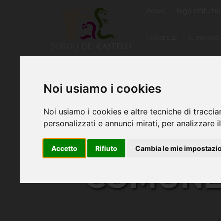
news
logo istituzi
I CASTELLI
IL BORGO
Noi usiamo i cookies
Noi usiamo i cookies e altre tecniche di traccia
personalizzati e annunci mirati, per analizzare il
BENVEN
Accetto
Rifiuto
Cambia le mie impostazi
COMUNE